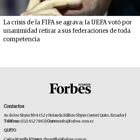
La crisis de la FIFA se agrava: la UEFA votó por
unanimidad retirar a sus federaciones de toda
competencia
Contactos
Av. de los Shyris N34-152 y Holanda Edificio Shyris Center | Quito, Ecuador
|
Teléfono:
(02) 452 7863
| Correo:
info@forbes.com.ec
QUITO
Carlos Mantilla
| Correo:
cfmantilla@forbes.com.ec