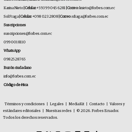
Karina Nieto
| Celular:
+593 99 045 6281
| Correo:
knieto@forbes.com.ec
Sol Fraga
| Celular:
+098 023 2808
| Correo:
sfraga@forbes.com.ec
Suscripciones
suscripciones@forbes.com.ec
099 001 8110
WhatsApp
0982528765
Buzón ciudadano
info@forbes.com.ec
Código de ética
Términos y condiciones
|
Legales
|
MediaKit
|
Contacto
|
Valores y
estándares editoriales
|
Nuestras redes
|
© 2026. Forbes Ecuador.
Todos los derechos reservados.