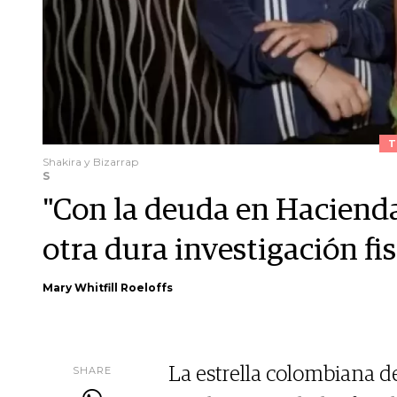
T
Shakira y Bizarrap
S
"Con la deuda en Hacienda
otra dura investigación fis
Mary Whitfill Roeloffs
SHARE
La estrella colombiana d