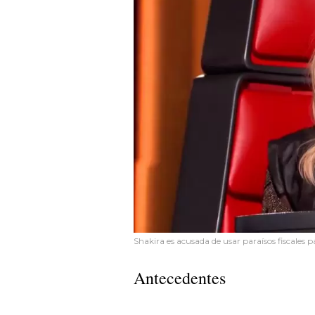
Shakira es acusada de usar paraísos fiscales 
Antecedentes