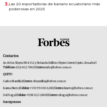
3.
Las 20 exportadoras de banano ecuatoriano más
poderosas en 2025
Contactos
Av. de los Shyris N34-152 y Holanda Edificio Shyris Center | Quito, Ecuador
|
Teléfono:
(02) 452 7863
| Correo:
info@forbes.com.ec
QUITO
Carlos Mantilla
| Correo:
cfmantilla@forbes.com.ec
Karina Nieto
| Celular:
+593 99 045 6281
| Correo:
knieto@forbes.com.ec
Sol Fraga
| Celular:
+098 023 2808
| Correo:
sfraga@forbes.com.ec
Suscripciones