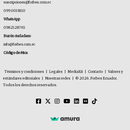
suscripciones@forbes.com.ec
099 001 8110
WhatsApp
0982528765
Buzón ciudadano
info@forbes.com.ec
Código de ética
Términos y condiciones
|
Legales
|
MediaKit
|
Contacto
|
Valores y
estándares editoriales
|
Nuestras redes
|
© 2026. Forbes Ecuador.
Todos los derechos reservados.