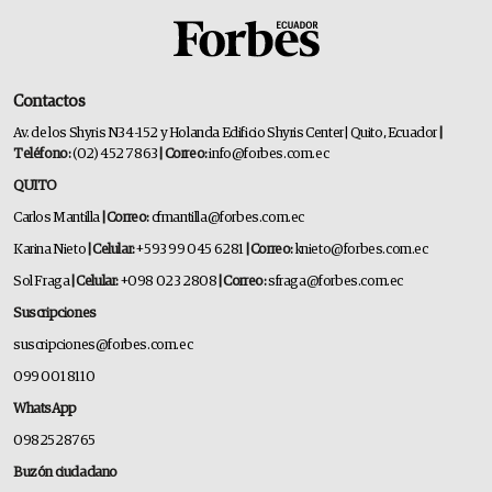
Contactos
Av. de los Shyris N34-152 y Holanda Edificio Shyris Center | Quito, Ecuador
|
Teléfono:
(02) 452 7863
| Correo:
info@forbes.com.ec
QUITO
Carlos Mantilla
| Correo:
cfmantilla@forbes.com.ec
Karina Nieto
| Celular:
+593 99 045 6281
| Correo:
knieto@forbes.com.ec
Sol Fraga
| Celular:
+098 023 2808
| Correo:
sfraga@forbes.com.ec
Suscripciones
suscripciones@forbes.com.ec
099 001 8110
WhatsApp
0982528765
Buzón ciudadano