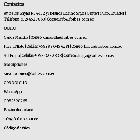
Contactos
Av. de los Shyris N34-152 y Holanda Edificio Shyris Center | Quito, Ecuador
|
Teléfono:
(02) 452 7863
| Correo:
info@forbes.com.ec
QUITO
Carlos Mantilla
| Correo:
cfmantilla@forbes.com.ec
Karina Nieto
| Celular:
+593 99 045 6281
| Correo:
knieto@forbes.com.ec
Sol Fraga
| Celular:
+098 023 2808
| Correo:
sfraga@forbes.com.ec
Suscripciones
suscripciones@forbes.com.ec
099 001 8110
WhatsApp
0982528765
Buzón ciudadano
info@forbes.com.ec
Código de ética