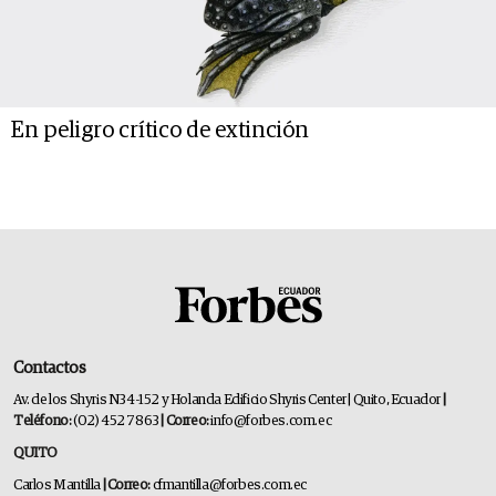
En peligro crítico de extinción
Contactos
Av. de los Shyris N34-152 y Holanda Edificio Shyris Center | Quito, Ecuador
|
Teléfono:
(02) 452 7863
| Correo:
info@forbes.com.ec
QUITO
Carlos Mantilla
| Correo:
cfmantilla@forbes.com.ec