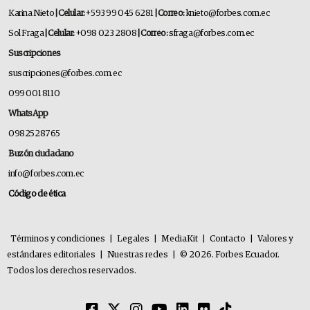
Karina Nieto
| Celular:
+593 99 045 6281
| Correo:
knieto@forbes.com.ec
Sol Fraga
| Celular:
+098 023 2808
| Correo:
sfraga@forbes.com.ec
Suscripciones
suscripciones@forbes.com.ec
099 001 8110
WhatsApp
0982528765
Buzón ciudadano
info@forbes.com.ec
Código de ética
Términos y condiciones
|
Legales
|
MediaKit
|
Contacto
|
Valores y
estándares editoriales
|
Nuestras redes
|
© 2026. Forbes Ecuador.
Todos los derechos reservados.