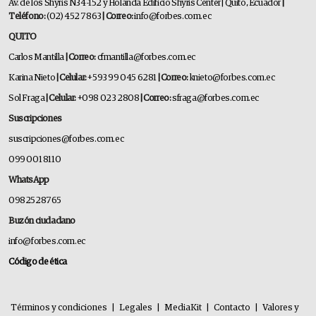
Av. de los Shyris N34-152 y Holanda Edificio Shyris Center | Quito, Ecuador
|
Teléfono:
(02) 452 7863
| Correo:
info@forbes.com.ec
QUITO
Carlos Mantilla
| Correo:
cfmantilla@forbes.com.ec
Karina Nieto
| Celular:
+593 99 045 6281
| Correo:
knieto@forbes.com.ec
Sol Fraga
| Celular:
+098 023 2808
| Correo:
sfraga@forbes.com.ec
Suscripciones
suscripciones@forbes.com.ec
099 001 8110
WhatsApp
0982528765
Buzón ciudadano
info@forbes.com.ec
Código de ética
Términos y condiciones
|
Legales
|
MediaKit
|
Contacto
|
Valores y