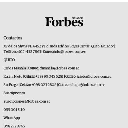
Contactos
Av. de los Shyris N34-152 y Holanda Edificio Shyris Center | Quito, Ecuador
|
Teléfono:
(02) 452 7863
| Correo:
info@forbes.com.ec
QUITO
Carlos Mantilla
| Correo:
cfmantilla@forbes.com.ec
Karina Nieto
| Celular:
+593 99 045 6281
| Correo:
knieto@forbes.com.ec
Sol Fraga
| Celular:
+098 023 2808
| Correo:
sfraga@forbes.com.ec
Suscripciones
suscripciones@forbes.com.ec
099 001 8110
WhatsApp
0982528765