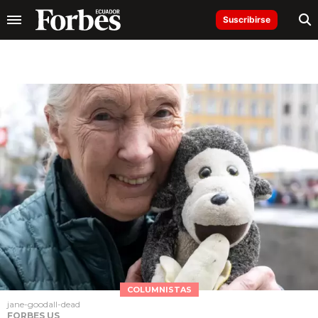
Suscribirse
COLUMNISTAS
jane-goodall-dead
FORBES US