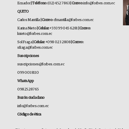
Ecuador
| Teléfono:
(02) 452 7863
| Correo:
info@forbes.com.ec
QUITO
Carlos Mantilla
| Correo:
cfmantilla@forbes.com.ec
Karina Nieto
| Celular:
+593 99 045 6281
| Correo:
knieto@forbes.com.ec
Sol Fraga
| Celular:
+098 023 2808
| Correo:
sfraga@forbes.com.ec
Suscripciones
suscripciones@forbes.com.ec
099 001 8110
WhatsApp
0982528765
Buzón ciudadano
info@forbes.com.ec
Código de ética