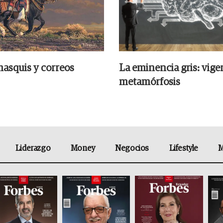
hasquis y correos
La eminencia gris: vige
metamórfosis
Liderazgo
Money
Negocios
Lifestyle
M