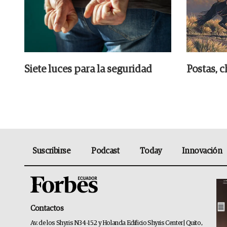
Siete luces para la seguridad
Postas, c
Suscribirse
Podcast
Today
Innovación
Contactos
Av. de los Shyris N34-152 y Holanda Edificio Shyris Center | Quito,