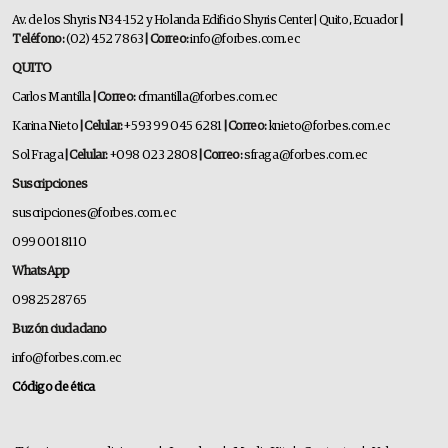
Av. de los Shyris N34-152 y Holanda Edificio Shyris Center | Quito, Ecuador
|
Teléfono:
(02) 452 7863
| Correo:
info@forbes.com.ec
QUITO
Carlos Mantilla
| Correo:
cfmantilla@forbes.com.ec
Karina Nieto
| Celular:
+593 99 045 6281
| Correo:
knieto@forbes.com.ec
Sol Fraga
| Celular:
+098 023 2808
| Correo:
sfraga@forbes.com.ec
Suscripciones
suscripciones@forbes.com.ec
099 001 8110
WhatsApp
0982528765
Buzón ciudadano
info@forbes.com.ec
Código de ética