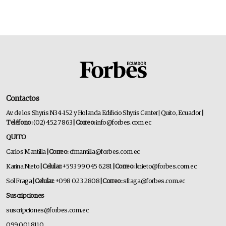
Contactos
Av. de los Shyris N34-152 y Holanda Edificio Shyris Center | Quito, Ecuador
|
Teléfono:
(02) 452 7863
| Correo:
info@forbes.com.ec
QUITO
Carlos Mantilla
| Correo:
cfmantilla@forbes.com.ec
Karina Nieto
| Celular:
+593 99 045 6281
| Correo:
knieto@forbes.com.ec
Sol Fraga
| Celular:
+098 023 2808
| Correo:
sfraga@forbes.com.ec
Suscripciones
suscripciones@forbes.com.ec
099 001 8110