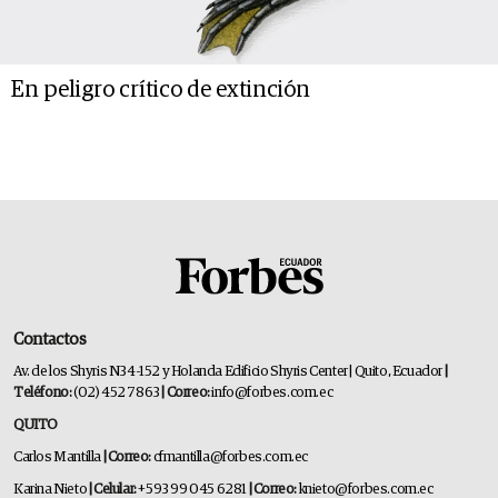
En peligro crítico de extinción
Contactos
Av. de los Shyris N34-152 y Holanda Edificio Shyris Center | Quito, Ecuador
|
Teléfono:
(02) 452 7863
| Correo:
info@forbes.com.ec
QUITO
Carlos Mantilla
| Correo:
cfmantilla@forbes.com.ec
Karina Nieto
| Celular:
+593 99 045 6281
| Correo:
knieto@forbes.com.ec