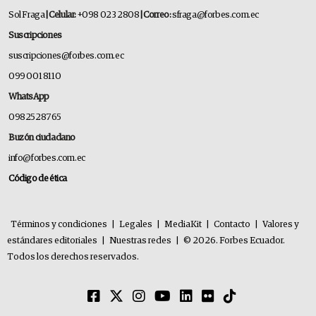
Sol Fraga
| Celular:
+098 023 2808
| Correo:
sfraga@forbes.com.ec
Suscripciones
suscripciones@forbes.com.ec
099 001 8110
WhatsApp
0982528765
Buzón ciudadano
info@forbes.com.ec
Código de ética
Términos y condiciones
|
Legales
|
MediaKit
|
Contacto
|
Valores y
estándares editoriales
|
Nuestras redes
|
© 2026. Forbes Ecuador.
Todos los derechos reservados.