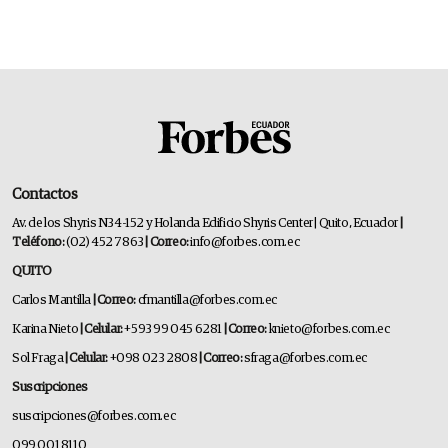
Contactos
Av. de los Shyris N34-152 y Holanda Edificio Shyris Center | Quito, Ecuador
|
Teléfono:
(02) 452 7863
| Correo:
info@forbes.com.ec
QUITO
Carlos Mantilla
| Correo:
cfmantilla@forbes.com.ec
Karina Nieto
| Celular:
+593 99 045 6281
| Correo:
knieto@forbes.com.ec
Sol Fraga
| Celular:
+098 023 2808
| Correo:
sfraga@forbes.com.ec
Suscripciones
suscripciones@forbes.com.ec
099 001 8110