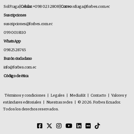
Sol Fraga
| Celular:
+098 023 2808
| Correo:
sfraga@forbes.com.ec
Suscripciones
suscripciones@forbes.com.ec
099 001 8110
WhatsApp
0982528765
Buzón ciudadano
info@forbes.com.ec
Código de ética
Términos y condiciones
|
Legales
|
MediaKit
|
Contacto
|
Valores y
estándares editoriales
|
Nuestras redes
|
© 2026. Forbes Ecuador.
Todos los derechos reservados.