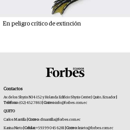
En peligro crítico de extinción
Contactos
Av. de los Shyris N34-152 y Holanda Edificio Shyris Center | Quito, Ecuador
|
Teléfono:
(02) 452 7863
| Correo:
info@forbes.com.ec
QUITO
Carlos Mantilla
| Correo:
cfmantilla@forbes.com.ec
Karina Nieto
| Celular:
+593 99 045 6281
| Correo:
knieto@forbes.com.ec