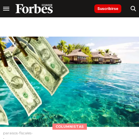
Suscribirse
COLUMNISTAS
paraisos-fiscales-
.