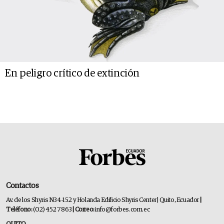
En peligro crítico de extinción
Contactos
Av. de los Shyris N34-152 y Holanda Edificio Shyris Center | Quito, Ecuador
|
Teléfono:
(02) 452 7863
| Correo:
info@forbes.com.ec