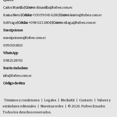
QUITO
Carlos Mantilla
| Correo:
cfmantilla@forbes.com.ec
Karina Nieto
| Celular:
+593 99 045 6281
| Correo:
knieto@forbes.com.ec
Sol Fraga
| Celular:
+098 023 2808
| Correo:
sfraga@forbes.com.ec
Suscripciones
suscripciones@forbes.com.ec
099 001 8110
WhatsApp
0982528765
Buzón ciudadano
info@forbes.com.ec
Código de ética
Términos y condiciones
|
Legales
|
MediaKit
|
Contacto
|
Valores y
estándares editoriales
|
Nuestras redes
|
© 2026. Forbes Ecuador.
Todos los derechos reservados.