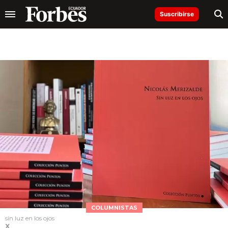
Suscribirse
COLUMNISTAS
sin luz en los ojos
X