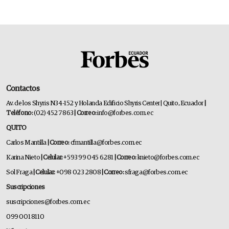
Contactos
Av. de los Shyris N34-152 y Holanda Edificio Shyris Center | Quito, Ecuador
|
Teléfono:
(02) 452 7863
| Correo:
info@forbes.com.ec
QUITO
Carlos Mantilla
| Correo:
cfmantilla@forbes.com.ec
Karina Nieto
| Celular:
+593 99 045 6281
| Correo:
knieto@forbes.com.ec
Sol Fraga
| Celular:
+098 023 2808
| Correo:
sfraga@forbes.com.ec
Suscripciones
suscripciones@forbes.com.ec
099 001 8110