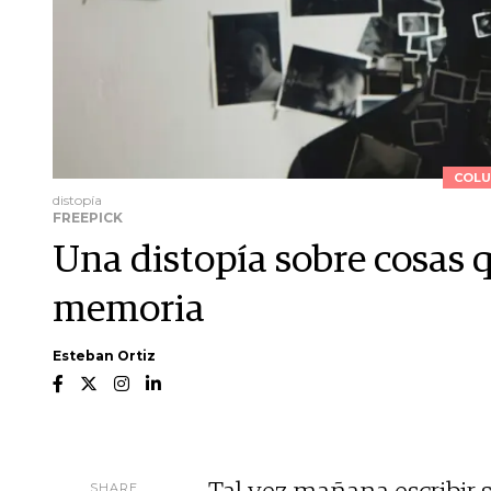
COLU
distopía
FREEPICK
Una distopía sobre cosas 
memoria
Esteban Ortiz
SHARE