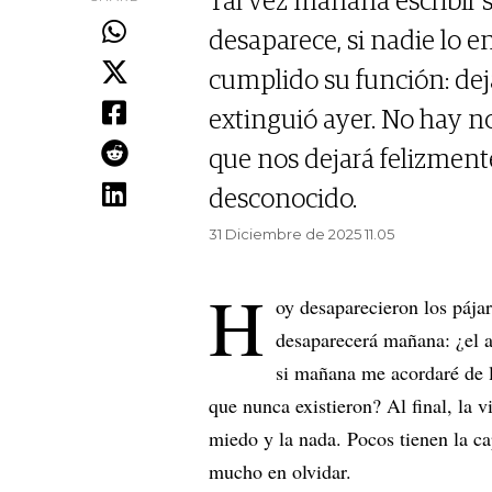
Tal vez mañana escribir se
desaparece, si nadie lo e
cumplido su función: de
extinguió ayer. No hay n
que nos dejará felizmen
desconocido.
31 Diciembre de 2025 11.05
H
oy desaparecieron los pája
desaparecerá mañana: ¿el a
si mañana me acordaré de l
que nunca existieron? Al final, la v
miedo y la nada. Pocos tienen la c
mucho en olvidar.