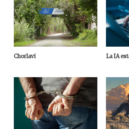
Chorlaví
La IA es