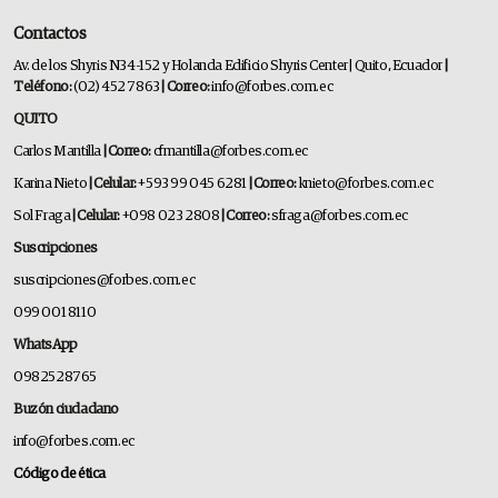
Contactos
Av. de los Shyris N34-152 y Holanda Edificio Shyris Center | Quito, Ecuador
|
Teléfono:
(02) 452 7863
| Correo:
info@forbes.com.ec
QUITO
Carlos Mantilla
| Correo:
cfmantilla@forbes.com.ec
Karina Nieto
| Celular:
+593 99 045 6281
| Correo:
knieto@forbes.com.ec
Sol Fraga
| Celular:
+098 023 2808
| Correo:
sfraga@forbes.com.ec
Suscripciones
suscripciones@forbes.com.ec
099 001 8110
WhatsApp
0982528765
Buzón ciudadano
info@forbes.com.ec
Código de ética