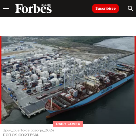
Suscribirse
DAILY COVER
dpw_puerto de posorja_2024
FOTOS CORTESÍA