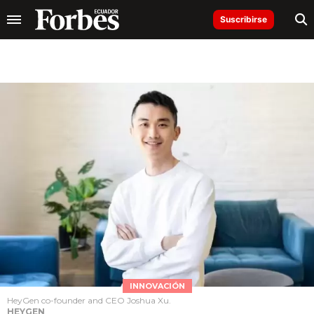
Suscribirse
INNOVACIÓN
HeyGen co-founder and CEO Joshua Xu.
HEYGEN