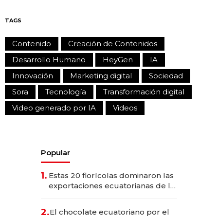
TAGS
Contenido
Creación de Contenidos
Desarrollo Humano
HeyGen
IA
Innovación
Marketing digital
Sociedad
Sora
Tecnología
Transformación digital
Video generado por IA
Videos
Popular
1.
Estas 20 florícolas dominaron las
exportaciones ecuatorianas de la
industria en 2025
2.
El chocolate ecuatoriano por el