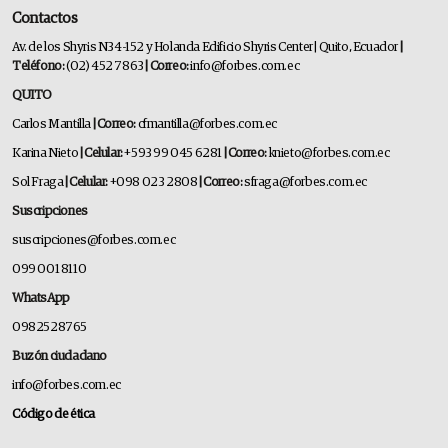
Contactos
Av. de los Shyris N34-152 y Holanda Edificio Shyris Center | Quito, Ecuador
|
Teléfono:
(02) 452 7863
| Correo:
info@forbes.com.ec
QUITO
Carlos Mantilla
| Correo:
cfmantilla@forbes.com.ec
Karina Nieto
| Celular:
+593 99 045 6281
| Correo:
knieto@forbes.com.ec
Sol Fraga
| Celular:
+098 023 2808
| Correo:
sfraga@forbes.com.ec
Suscripciones
suscripciones@forbes.com.ec
099 001 8110
WhatsApp
0982528765
Buzón ciudadano
info@forbes.com.ec
Código de ética