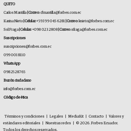
QUITO
Carlos Mantilla
| Correo:
cfmantilla@forbes.com.ec
Karina Nieto
| Celular:
+593 99 045 6281
| Correo:
knieto@forbes.com.ec
Sol Fraga
| Celular:
+098 023 2808
| Correo:
sfraga@forbes.com.ec
Suscripciones
suscripciones@forbes.com.ec
099 001 8110
WhatsApp
0982528765
Buzón ciudadano
info@forbes.com.ec
Código de ética
Términos y condiciones
|
Legales
|
MediaKit
|
Contacto
|
Valores y
estándares editoriales
|
Nuestras redes
|
© 2026. Forbes Ecuador.
Todos los derechos reservados.