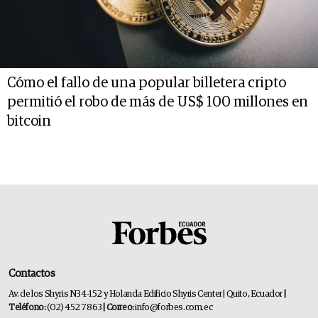
Cómo el fallo de una popular billetera cripto
permitió el robo de más de US$ 100 millones en
bitcoin
Contactos
Av. de los Shyris N34-152 y Holanda Edificio Shyris Center | Quito, Ecuador
|
Teléfono:
(02) 452 7863
| Correo:
info@forbes.com.ec