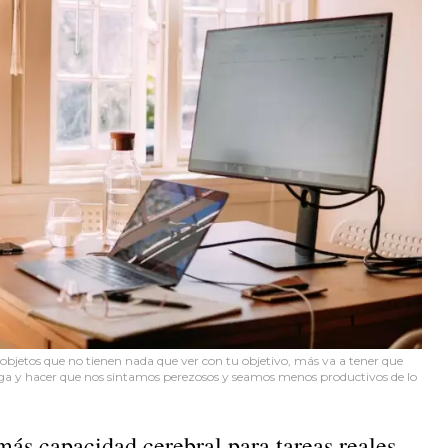
objetos que no tienen nada que ver con tu objetivo, más va a tener que
tiga y hacer que nos sintamos perezosos y seamos menos productivos de lo
ás capacidad cerebral para tareas reales