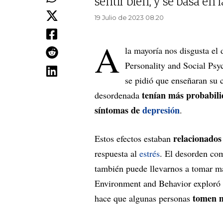
sentir bien, y se basa en 
19 Julio de 2023 08.20
A
la mayoría nos disgusta el 
Personality and Social Psy
se pidió que enseñaran su c
tenían más probabili
desordenada
síntomas de
depresión
.
relacionados
Estos efectos estaban
respuesta al
estrés
. El desorden com
también puede llevarnos a tomar ma
Environment and Behavior exploró 
tomen ma
hace que algunas personas