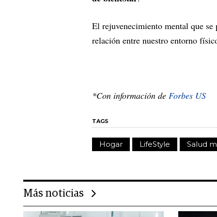
El rejuvenecimiento mental que se p
relación entre nuestro entorno físic
*Con información de
Forbes US
TAGS
Hogar
LifeStyle
Salud m
Más noticias