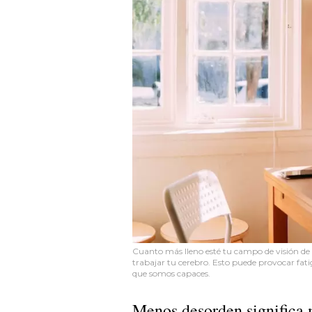
Cuanto más lleno esté tu campo de visión de 
trabajar tu cerebro. Esto puede provocar fa
que somos capaces.
Menos desorden significa m