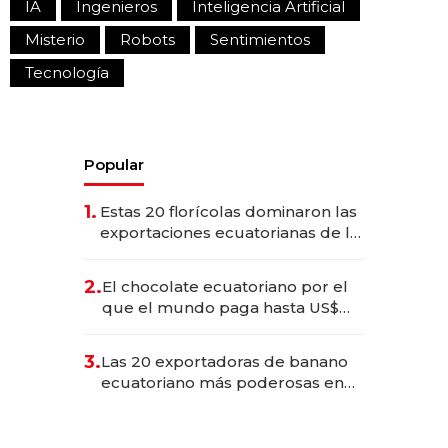
IA
Ingenieros
Inteligencia Artificial
Misterio
Robots
Sentimientos
Tecnología
Popular
1.
Estas 20 florícolas dominaron las
exportaciones ecuatorianas de la
industria en 2025
2.
El chocolate ecuatoriano por el
que el mundo paga hasta US$
490 por barra
3.
Las 20 exportadoras de banano
ecuatoriano más poderosas en
2025