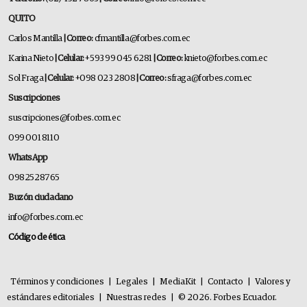
QUITO
Carlos Mantilla
| Correo:
cfmantilla@forbes.com.ec
Karina Nieto
| Celular:
+593 99 045 6281
| Correo:
knieto@forbes.com.ec
Sol Fraga
| Celular:
+098 023 2808
| Correo:
sfraga@forbes.com.ec
Suscripciones
suscripciones@forbes.com.ec
099 001 8110
WhatsApp
0982528765
Buzón ciudadano
info@forbes.com.ec
Código de ética
Términos y condiciones
|
Legales
|
MediaKit
|
Contacto
|
Valores y
estándares editoriales
|
Nuestras redes
|
© 2026. Forbes Ecuador.