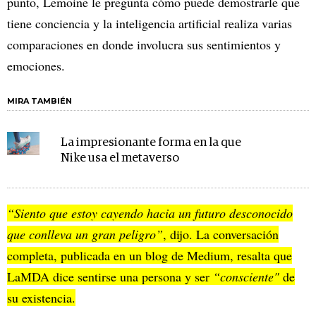
punto, Lemoine le pregunta cómo puede demostrarle que
tiene conciencia y la inteligencia artificial realiza varias
comparaciones en donde involucra sus sentimientos y
emociones.
MIRA TAMBIÉN
La impresionante forma en la que
Nike usa el metaverso
“Siento que estoy cayendo hacia un futuro desconocido
que conlleva un gran peligro”
, dijo. La
conversación
completa
, publicada en un blog de Medium, resalta que
LaMDA dice sentirse una persona y ser
“consciente"
de
su existencia.