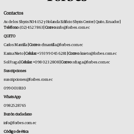
Contactos
Av. de los Shyris N34-152 y Holanda Edificio Shyris Center | Quito, Ecuador
|
Teléfono:
(02) 452 7863
| Correo:
info@forbes.com.ec
QUITO
Carlos Mantilla
| Correo:
cfmantilla@forbes.com.ec
Karina Nieto
| Celular:
+593 99 045 6281
| Correo:
knieto@forbes.com.ec
Sol Fraga
| Celular:
+098 023 2808
| Correo:
sfraga@forbes.com.ec
Suscripciones
suscripciones@forbes.com.ec
099 001 8110
WhatsApp
0982528765
Buzón ciudadano
info@forbes.com.ec
Código de ética