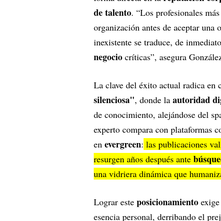
de talento
. “Los profesionales más 
organización antes de aceptar una o
inexistente se traduce, de inmediat
negocio
críticas”, asegura Gonzále
La clave del éxito actual radica e
silenciosa"
autoridad di
, donde la
de conocimiento, alejándose del sp
experto compara con plataformas
evergreen
en
:
las publicaciones va
búsqued
resurgen años después ante
una vidriera dinámica que humaniz
posicionamiento
Lograr este
exige 
esencia personal, derribando el prej