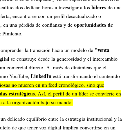
líderes
calificados dedican horas a investigar a los
de una
ferta; encontrarse con un perfil desactualizado o
oportunidades de
o, en una pérdida de confianza y de
z Pimiento.
"venta
n comprender la transición hacia un modelo de
gital
se construye desde la generosidad y el intercambio
am comercial directo. A través de dinámicas que el
LinkedIn
 como YouTube,
está transformando el contenido
liosas no mueren en un feed cronológico, sino que
as estratégicas
. Así, el perfil de un líder se convierte en
a a la organización bajo su mando.
un delicado equilibrio entre la estrategia institucional y la
uicio de que tener voz digital implica convertirse en un