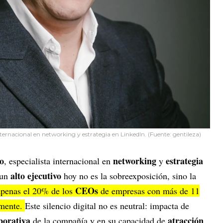
ternacional en networking y estrategia en LinkedIn. (Fuente: gentileza)
o
networking
estrategia
, especialista internacional en
y
alto ejecutivo
 un
hoy no es la sobreexposición, sino la
CEOs
penas el 20% de los
de empresas con más de 11
amente.
Este silencio digital no es neutral: impacta de
porativa
atracción
de la compañía y en su capacidad de