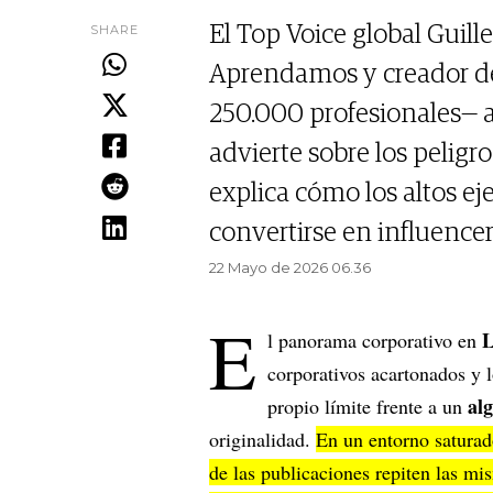
SHARE
El Top Voice global Gui
Aprendamos y creador d
250.000 profesionales— 
advierte sobre los peligros
explica cómo los altos e
convertirse en influencer
22 Mayo de 2026 06.36
E
L
l panorama corporativo en
corporativos acartonados y 
al
propio límite frente a un
originalidad.
En un entorno saturad
de las publicaciones repiten las mi