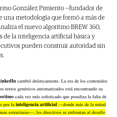
llermo González Pimiento —fundador de
e una metodología que formó a más de
analiza el nuevo algoritmo BREW 360,
 de la inteligencia artificial básica y
jecutivos pueden construir autoridad sin
s.
inkedIn
cambió drásticamente. La era de los contenidos
los textos genéricos automatizados está encontrando su
goritmo
cada vez más sofisticado que penaliza la falta de
inteligencia artificial
o por la
—donde más de la mitad
smas estructuras—, los directivos se enfrentan al desafío