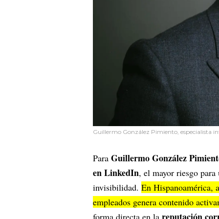
Guillermo González Pimiento, especialista in
Guillermo González Pimient
Para
en LinkedIn
, el mayor riesgo para
invisibilidad.
En Hispanoamérica, a
empleados genera contenido activ
reputación cor
forma directa en la