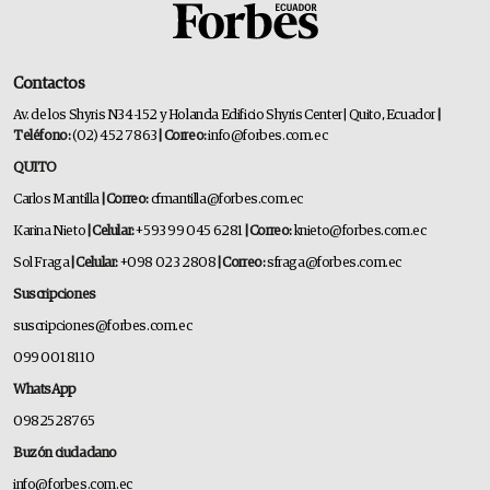
Contactos
Av. de los Shyris N34-152 y Holanda Edificio Shyris Center | Quito, Ecuador
|
Teléfono:
(02) 452 7863
| Correo:
info@forbes.com.ec
QUITO
Carlos Mantilla
| Correo:
cfmantilla@forbes.com.ec
Karina Nieto
| Celular:
+593 99 045 6281
| Correo:
knieto@forbes.com.ec
Sol Fraga
| Celular:
+098 023 2808
| Correo:
sfraga@forbes.com.ec
Suscripciones
suscripciones@forbes.com.ec
099 001 8110
WhatsApp
0982528765
Buzón ciudadano
info@forbes.com.ec