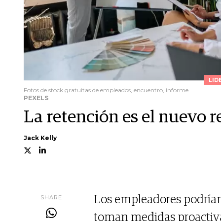
LID
Fotos de stock gratuitas de empleados, encuentro, informe
PEXELS
La retención es el nuevo 
Jack Kelly
SHARE
Los empleadores podrían 
toman medidas proactiva