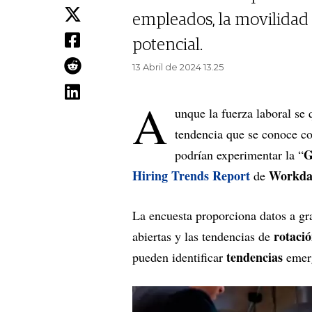
empleados, la movilidad i
potencial.
13 Abril de 2024 13.25
A
unque la fuerza laboral se
tendencia que se conoce c
G
podrían experimentar la “
Hiring Trends Report
Workda
de
La encuesta proporciona datos a gran
rotació
abiertas y las tendencias de
tendencias
pueden identificar
emerg