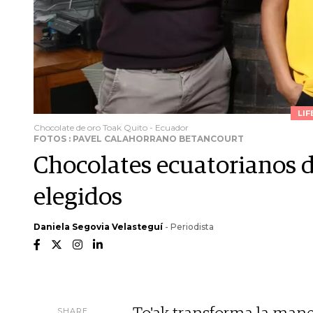
LIF
Chocolate de oro Toak Quito - Ecuador
FOTOS : PAVEL CALAHORRANO BETANCOURT
Chocolates ecuatorianos de
elegidos
Daniela Segovia Velasteguí
- Periodista
SHARE