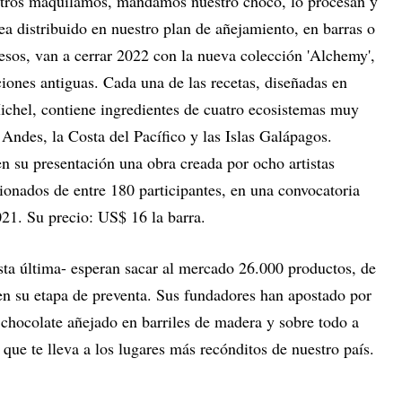
otros maquilamos, mandamos nuestro choco, lo procesan y
sea distribuido en nuestro plan de añejamiento, en barras o
esos, van a cerrar 2022 con la nueva colección 'Alchemy',
ciones antiguas. Cada una de las recetas, diseñadas en
ichel, contiene ingredientes de cuatro ecosistemas muy
 Andes, la Costa del Pacífico y las Islas Galápagos.
n su presentación una obra creada por ocho artistas
ionados de entre 180 participantes, en una convocatoria
021. Su precio: US$ 16 la barra.
sta última- esperan sacar al mercado 26.000 productos, de
 en su etapa de preventa. Sus fundadores han apostado por
l chocolate añejado en barriles de madera y sobre todo a
 que te lleva a los lugares más recónditos de nuestro país.