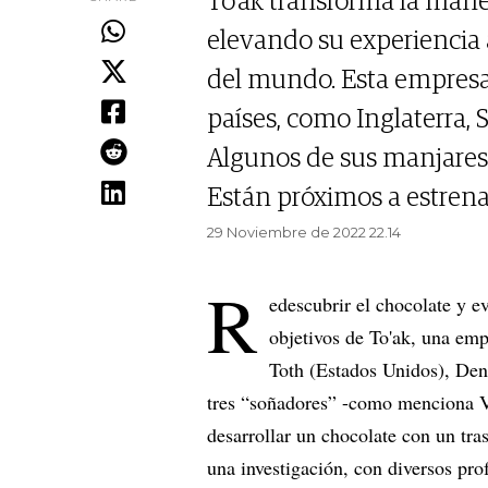
To'ak transforma la maner
elevando su experiencia 
del mundo. Esta empresa
países, como Inglaterra, 
Algunos de sus manjares 
Están próximos a estrena
29 Noviembre de 2022 22.14
R
edescubrir el chocolate y ev
objetivos de To'ak, una em
Toth (Estados Unidos), Den
tres “soñadores” -como menciona V
desarrollar un chocolate con un tra
una investigación, con diversos pr