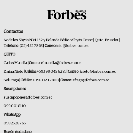
Contactos
Av. de los Shyris N34-152 y Holanda Edificio Shyris Center | Quito, Ecuador
|
Teléfono:
(02) 452 7863
| Correo:
info@forbes.com.ec
QUITO
Carlos Mantilla
| Correo:
cfmantilla@forbes.com.ec
Karina Nieto
| Celular:
+593 99 045 6281
| Correo:
knieto@forbes.com.ec
Sol Fraga
| Celular:
+098 023 2808
| Correo:
sfraga@forbes.com.ec
Suscripciones
suscripciones@forbes.com.ec
099 001 8110
WhatsApp
0982528765
Buzón ciudadano