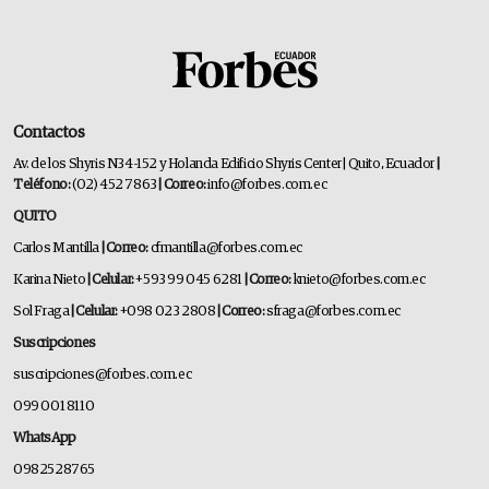
Contactos
Av. de los Shyris N34-152 y Holanda Edificio Shyris Center | Quito, Ecuador
|
Teléfono:
(02) 452 7863
| Correo:
info@forbes.com.ec
QUITO
Carlos Mantilla
| Correo:
cfmantilla@forbes.com.ec
Karina Nieto
| Celular:
+593 99 045 6281
| Correo:
knieto@forbes.com.ec
Sol Fraga
| Celular:
+098 023 2808
| Correo:
sfraga@forbes.com.ec
Suscripciones
suscripciones@forbes.com.ec
099 001 8110
WhatsApp
0982528765