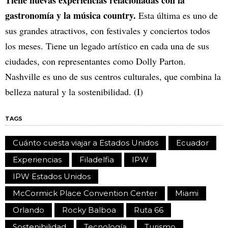
gastronomía y la música country.
Esta última es uno de
sus grandes atractivos, con festivales y conciertos todos
los meses. Tiene un legado artístico en cada una de sus
ciudades, con representantes como Dolly Parton.
Nashville es uno de sus centros culturales, que combina la
belleza natural y la sostenibilidad. (I)
TAGS
Cuánto cuesta viajar a Estados Unidos
Ecuador
Experiencias
Filadelfia
IPW
IPW Estados Unidos
McCormick Place Convention Center
Miami
Orlando
Rocky Balboa
Ruta 66
Sostenibilidad
Tecnología
Turismo