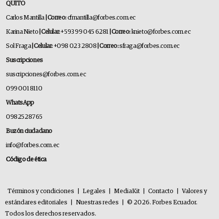
QUITO
Carlos Mantilla
| Correo:
cfmantilla@forbes.com.ec
Karina Nieto
| Celular:
+593 99 045 6281
| Correo:
knieto@forbes.com.ec
Sol Fraga
| Celular:
+098 023 2808
| Correo:
sfraga@forbes.com.ec
Suscripciones
suscripciones@forbes.com.ec
099 001 8110
WhatsApp
0982528765
Buzón ciudadano
info@forbes.com.ec
Código de ética
Términos y condiciones
|
Legales
|
MediaKit
|
Contacto
|
Valores y
estándares editoriales
|
Nuestras redes
|
© 2026. Forbes Ecuador.
Todos los derechos reservados.