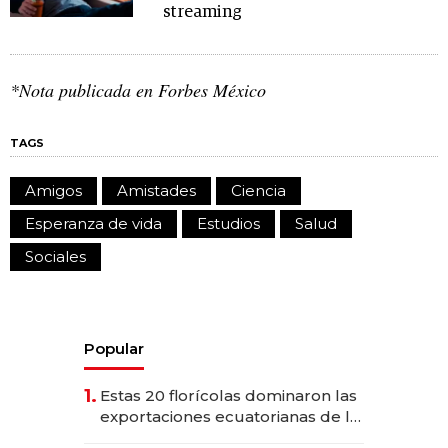
streaming
*Nota publicada en Forbes México
TAGS
Amigos
Amistades
Ciencia
Esperanza de vida
Estudios
Salud
Sociales
Popular
1.
Estas 20 florícolas dominaron las
exportaciones ecuatorianas de la
industria en 2025