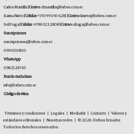
Carlos Mantilla
| Correo:
cfmantilla@forbes.com.ec
Karina Nieto
| Celular:
+593 99 045 6281
| Correo:
knieto@forbes.com.ec
Sol Fraga
| Celular:
+098 023 2808
| Correo:
sfraga@forbes.com.ec
Suscripciones
suscripciones@forbes.com.ec
099 001 8110
WhatsApp
0982528765
Buzón ciudadano
info@forbes.com.ec
Código de ética
Términos y condiciones
|
Legales
|
MediaKit
|
Contacto
|
Valores y
estándares editoriales
|
Nuestras redes
|
© 2026. Forbes Ecuador.
Todos los derechos reservados.