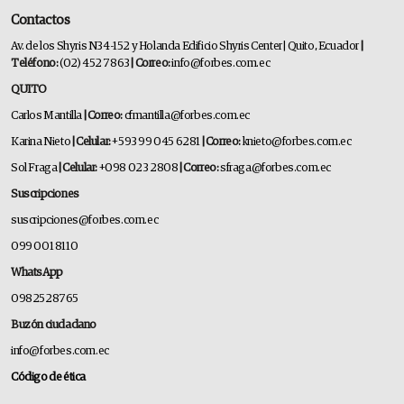
Contactos
Av. de los Shyris N34-152 y Holanda Edificio Shyris Center | Quito, Ecuador
|
Teléfono:
(02) 452 7863
| Correo:
info@forbes.com.ec
QUITO
Carlos Mantilla
| Correo:
cfmantilla@forbes.com.ec
Karina Nieto
| Celular:
+593 99 045 6281
| Correo:
knieto@forbes.com.ec
Sol Fraga
| Celular:
+098 023 2808
| Correo:
sfraga@forbes.com.ec
Suscripciones
suscripciones@forbes.com.ec
099 001 8110
WhatsApp
0982528765
Buzón ciudadano
info@forbes.com.ec
Código de ética