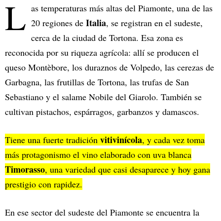
L
as temperaturas más altas del Piamonte, una de las
Italia
20 regiones de
, se registran en el sudeste,
cerca de la ciudad de Tortona. Esa zona es
reconocida por su riqueza agrícola: allí se producen el
queso Montèbore, los duraznos de Volpedo, las cerezas de
Garbagna, las frutillas de Tortona, las trufas de San
Sebastiano y el salame Nobile del Giarolo. También se
cultivan pistachos, espárragos, garbanzos y damascos.
vitivinícola
Tiene una fuerte tradición
, y cada vez toma
más protagonismo el vino elaborado con uva blanca
Timorasso
, una variedad que casi desaparece y hoy gana
prestigio con rapidez.
En ese sector del sudeste del Piamonte se encuentra la