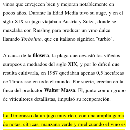
vinos que envejecen bien y mejoran notablemente en
pocos años. Durante la Edad Media tuvo su auge, y en el
siglo XIX su jugo viajaba a Austria y Suiza, donde se
mezclaba con Riesling para producir un vino dulce
llamado
Torbolino
, que en italiano significa "turbio".
filoxera
A causa de la
, la plaga que devastó los viñedos
europeos a mediados del siglo XIX, y por lo difícil que
resulta cultivarla, en 1987 quedaban apenas 0,5 hectáreas
de Timorasso en todo el mundo. Por suerte, crecían en la
Walter Massa
finca del productor
. Él, junto con un grupo
de viticultores detallistas, impulsó su recuperación.
La Timorasso da un jugo muy rico, con una amplia gama
de notas: cítricas, manzana verde y miel cuando el vino es