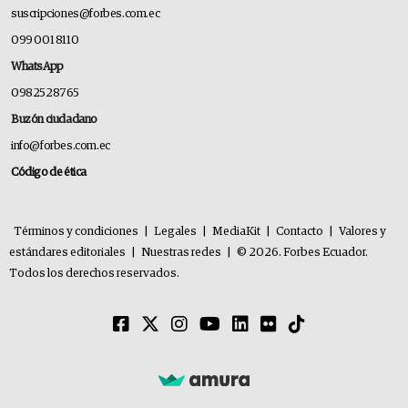
suscripciones@forbes.com.ec
099 001 8110
WhatsApp
0982528765
Buzón ciudadano
info@forbes.com.ec
Código de ética
Términos y condiciones
|
Legales
|
MediaKit
|
Contacto
|
Valores y
estándares editoriales
|
Nuestras redes
|
© 2026. Forbes Ecuador.
Todos los derechos reservados.