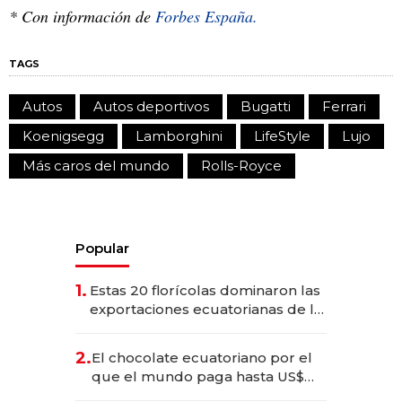
* Con información de
Forbes España.
TAGS
Autos
Autos deportivos
Bugatti
Ferrari
Koenigsegg
Lamborghini
LifeStyle
Lujo
Más caros del mundo
Rolls-Royce
Popular
1.
Estas 20 florícolas dominaron las
exportaciones ecuatorianas de la
industria en 2025
2.
El chocolate ecuatoriano por el
que el mundo paga hasta US$
490 por barra