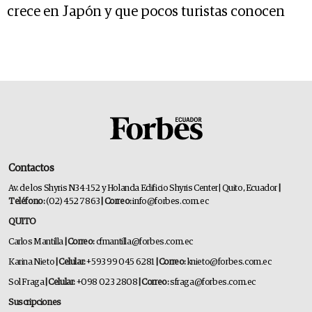
crece en Japón y que pocos turistas conocen
Contactos
Av. de los Shyris N34-152 y Holanda Edificio Shyris Center | Quito, Ecuador
|
Teléfono:
(02) 452 7863
| Correo:
info@forbes.com.ec
QUITO
Carlos Mantilla
| Correo:
cfmantilla@forbes.com.ec
Karina Nieto
| Celular:
+593 99 045 6281
| Correo:
knieto@forbes.com.ec
Sol Fraga
| Celular:
+098 023 2808
| Correo:
sfraga@forbes.com.ec
Suscripciones