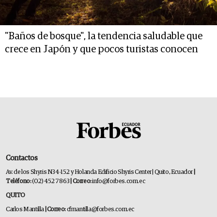
"Baños de bosque", la tendencia saludable que
crece en Japón y que pocos turistas conocen
Contactos
Av. de los Shyris N34-152 y Holanda Edificio Shyris Center | Quito, Ecuador
|
Teléfono:
(02) 452 7863
| Correo:
info@forbes.com.ec
QUITO
Carlos Mantilla
| Correo:
cfmantilla@forbes.com.ec