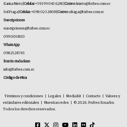
Karina Nieto
| Celular:
+593 99 045 6281
| Correo:
knieto@forbes.com.ec
Sol Fraga
| Celular:
+098 023 2808
| Correo:
sfraga@forbes.com.ec
Suscripciones
suscripciones@forbes.com.ec
099 001 8110
WhatsApp
0982528765
Buzón ciudadano
info@forbes.com.ec
Código de ética
Términos y condiciones
|
Legales
|
MediaKit
|
Contacto
|
Valores y
estándares editoriales
|
Nuestras redes
|
© 2026. Forbes Ecuador.
Todos los derechos reservados.