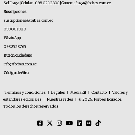
Sol Fraga
| Celular:
+098 023 2808
| Correo:
sfraga@forbes.com.ec
Suscripciones
suscripciones@forbes.com.ec
099 001 8110
WhatsApp
0982528765
Buzón ciudadano
info@forbes.com.ec
Código de ética
Términos y condiciones
|
Legales
|
MediaKit
|
Contacto
|
Valores y
estándares editoriales
|
Nuestras redes
|
© 2026. Forbes Ecuador.
Todos los derechos reservados.