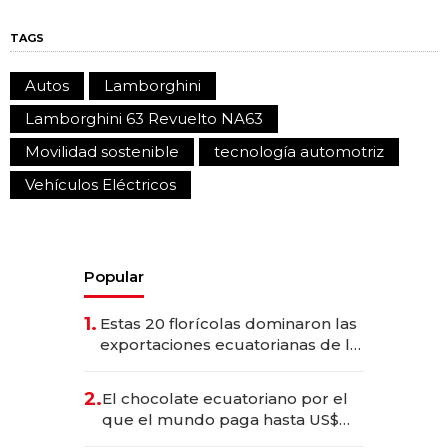
TAGS
Autos
Lamborghini
Lamborghini 63 Revuelto NA63
Movilidad sostenible
tecnología automotriz
Vehículos Eléctricos
Popular
1.
Estas 20 florícolas dominaron las
exportaciones ecuatorianas de la
industria en 2025
2.
El chocolate ecuatoriano por el
que el mundo paga hasta US$
490 por barra