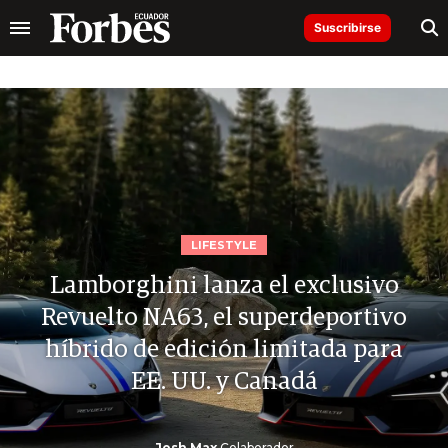
Suscribirse
LIFESTYLE
Lamborghini lanza el exclusivo
Revuelto NA63, el superdeportivo
híbrido de edición limitada para
EE. UU. y Canadá
Josh Max
Colaborador