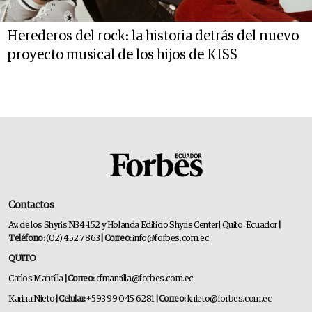
Herederos del rock: la historia detrás del nuevo
proyecto musical de los hijos de KISS
Contactos
Av. de los Shyris N34-152 y Holanda Edificio Shyris Center | Quito, Ecuador
|
Teléfono:
(02) 452 7863
| Correo:
info@forbes.com.ec
QUITO
Carlos Mantilla
| Correo:
cfmantilla@forbes.com.ec
Karina Nieto
| Celular:
+593 99 045 6281
| Correo:
knieto@forbes.com.ec