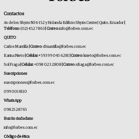
Contactos
Av. de los Shyris N34-152 y Holanda Edificio Shyris Center | Quito, Ecuador
|
Teléfono:
(02) 452 7863
| Correo:
info@forbes.com.ec
QUITO
Carlos Mantilla
| Correo:
cfmantilla@forbes.com.ec
Karina Nieto
| Celular:
+593 99 045 6281
| Correo:
knieto@forbes.com.ec
Sol Fraga
| Celular:
+098 023 2808
| Correo:
sfraga@forbes.com.ec
Suscripciones
suscripciones@forbes.com.ec
099 001 8110
WhatsApp
0982528765
Buzón ciudadano
info@forbes.com.ec
Código de ética