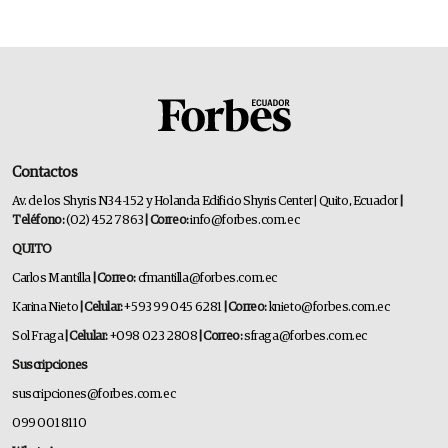
Contactos
Av. de los Shyris N34-152 y Holanda Edificio Shyris Center | Quito, Ecuador
|
Teléfono:
(02) 452 7863
| Correo:
info@forbes.com.ec
QUITO
Carlos Mantilla
| Correo:
cfmantilla@forbes.com.ec
Karina Nieto
| Celular:
+593 99 045 6281
| Correo:
knieto@forbes.com.ec
Sol Fraga
| Celular:
+098 023 2808
| Correo:
sfraga@forbes.com.ec
Suscripciones
suscripciones@forbes.com.ec
099 001 8110