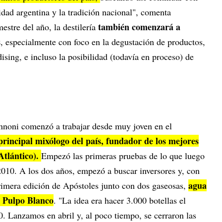
ntidad argentina y la tradición nacional", comenta
también comenzará a
estre del año, la destilería
s
, especialmente con foco en la degustación de productos,
ising, e incluso la posibilidad (todavía en proceso) de
nnoni comenzó a trabajar desde muy joven en el
 principal mixólogo del país, fundador de los mejores
Atlántico).
Empezó las primeras pruebas de lo que luego
2010. A los dos años, empezó a buscar inversores y, con
agua
rimera edición de Apóstoles junto con dos gaseosas,
a Pulpo Blanco
. "La idea era hacer 3.000 botellas el
0. Lanzamos en abril y, al poco tiempo, se cerraron las