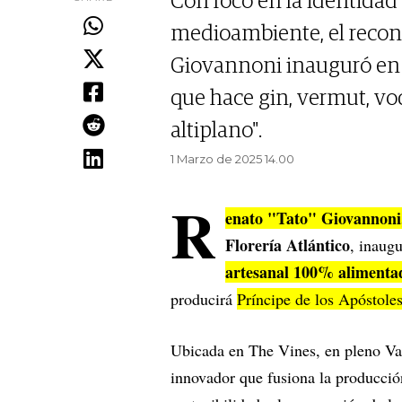
Con foco en la identidad 
medioambiente, el recon
Giovannoni inauguró en 
que hace gin, vermut, vo
altiplano".
1 Marzo de 2025 14.00
R
enato "Tato" Giovannoni
Florería Atlántico
, inaug
artesanal 100% alimentad
producirá
Príncipe de los Apóstole
Ubicada en The Vines, en pleno Va
innovador que fusiona la producción