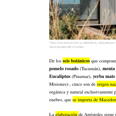
Tato Giovannoni en su destilería, ubicada en
reconocidos del mundo.
seis botánicos
De los
que componen
pomelo rosado
menta 
(Tucumán),
Eucaliptus
yerba mate
(Pinamar),
Misiones)-, cinco son de
origen na
orgánica y natural exclusivamente p
enebro, que
se importa de Macedo
La
elaboración
de Apóstoles sigue 