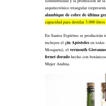
sostenibilidad y la promoción de la
arquitectónico triangular (represen
alambique de cobre de última ge
capacidad para destilar 3.000 litros
En Santos Espíritus se producirán t
in Apóstoles
incluyen el g
en todas 
vermouth Giovanno
Mosqueta), el
fernet dorado
hecho con botánicos 
Mujer Andina.