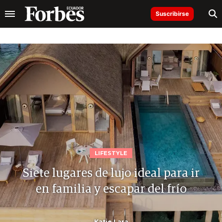
Suscribirse
LIFESTYLE
Siete lugares de lujo ideal para ir
en familia y escapar del frío
Katie Lara