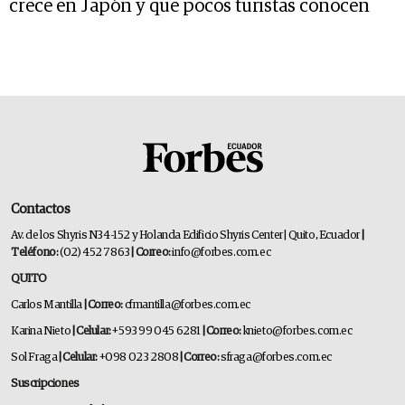
crece en Japón y que pocos turistas conocen
Contactos
Av. de los Shyris N34-152 y Holanda Edificio Shyris Center | Quito, Ecuador
|
Teléfono:
(02) 452 7863
| Correo:
info@forbes.com.ec
QUITO
Carlos Mantilla
| Correo:
cfmantilla@forbes.com.ec
Karina Nieto
| Celular:
+593 99 045 6281
| Correo:
knieto@forbes.com.ec
Sol Fraga
| Celular:
+098 023 2808
| Correo:
sfraga@forbes.com.ec
Suscripciones