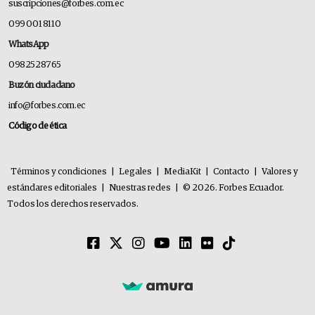
suscripciones@forbes.com.ec
099 001 8110
WhatsApp
0982528765
Buzón ciudadano
info@forbes.com.ec
Código de ética
Términos y condiciones
|
Legales
|
MediaKit
|
Contacto
|
Valores y
estándares editoriales
|
Nuestras redes
|
© 2026. Forbes Ecuador.
Todos los derechos reservados.