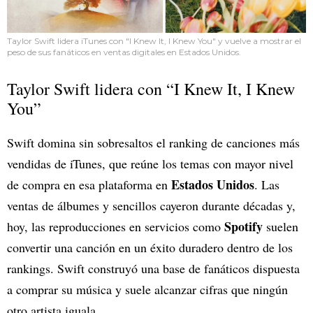
Taylor Swift lidera iTunes con "I Knew It, I Knew You" y vuelve a mostrar el
peso de sus fanáticos en ventas digitales en Estados Unidos.
Taylor Swift lidera con “I Knew It, I Knew
You”
Swift domina sin sobresaltos el ranking de canciones más
vendidas de iTunes, que reúne los temas con mayor nivel
Estados Unidos
de compra en esa plataforma en
. Las
ventas de álbumes y sencillos cayeron durante décadas y,
Spotify
hoy, las reproducciones en servicios como
suelen
convertir una canción en un éxito duradero dentro de los
rankings. Swift construyó una base de fanáticos dispuesta
a comprar su música y suele alcanzar cifras que ningún
otro artista iguala.