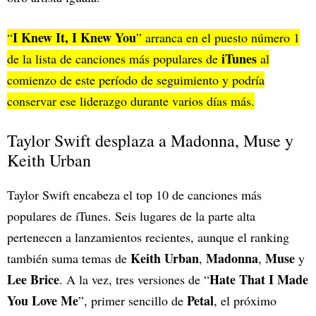
I Knew It, I Knew You
“
” arranca en el puesto número 1
iTunes
de la lista de canciones más populares de
al
comienzo de este período de seguimiento y podría
conservar ese liderazgo durante varios días más.
Taylor Swift desplaza a Madonna, Muse y
Keith Urban
Taylor Swift encabeza el top 10 de canciones más
populares de iTunes. Seis lugares de la parte alta
pertenecen a lanzamientos recientes, aunque el ranking
Keith Urban
Madonna
Muse
también suma temas de
,
,
y
Lee Brice
Hate That I Made
. A la vez, tres versiones de “
You Love Me
Petal
”, primer sencillo de
, el próximo