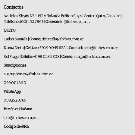
Contactos
Av. de los Shyris N34-152 y Holanda Edificio Shyris Center | Quito, Ecuador
|
Teléfono:
(02) 452 7863
| Correo:
info@forbes.com.ec
QUITO
Carlos Mantilla
| Correo:
cfmantilla@forbes.com.ec
Karina Nieto
| Celular:
+593 99 045 6281
| Correo:
knieto@forbes.com.ec
Sol Fraga
| Celular:
+098 023 2808
| Correo:
sfraga@forbes.com.ec
Suscripciones
suscripciones@forbes.com.ec
099 001 8110
WhatsApp
0982528765
Buzón ciudadano
info@forbes.com.ec
Código de ética