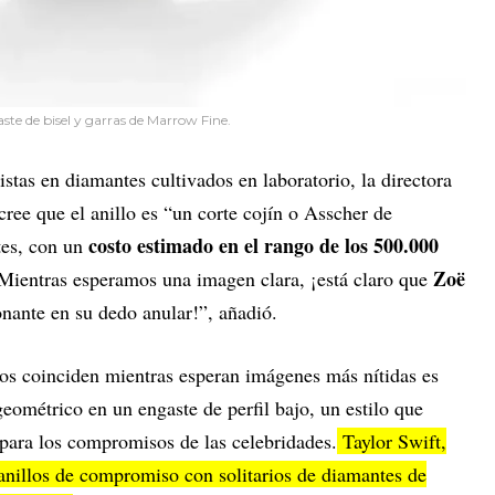
te de bisel y garras de Marrow Fine.
listas en diamantes cultivados en laboratorio, la directora
ree que el anillo es “un corte cojín o Asscher de
costo estimado en el rango de los 500.000
tes, con un
Zoë
“Mientras esperamos una imagen clara, ¡está claro que
nante en su dedo anular!”, añadió.
tos coinciden mientras esperan imágenes más nítidas es
geométrico en un engaste de perfil bajo, un estilo que
para los compromisos de las celebridades.
Taylor Swift,
nillos de compromiso con solitarios de diamantes de