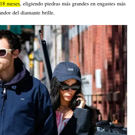
 18 meses
, eligiendo piedras más grandes en engastes más
andor del diamante brille.