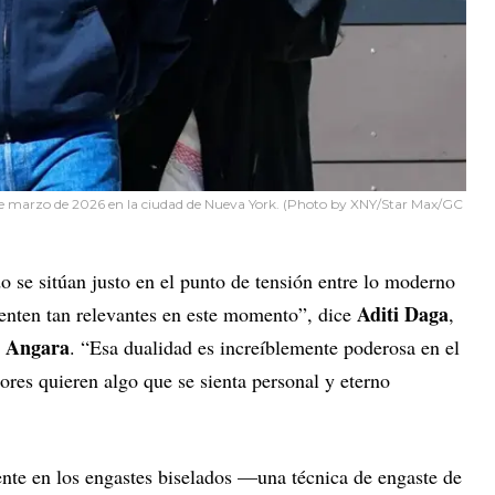
9 de marzo de 2026 en la ciudad de Nueva York. (Photo by XNY/Star Max/GC
 se sitúan justo en el punto de tensión entre lo moderno
Aditi Daga
sienten tan relevantes en este momento”, dice
,
a Angara
. “Esa dualidad es increíblemente poderosa en el
res quieren algo que se sienta personal y eterno
ente en los engastes biselados —una técnica de engaste de