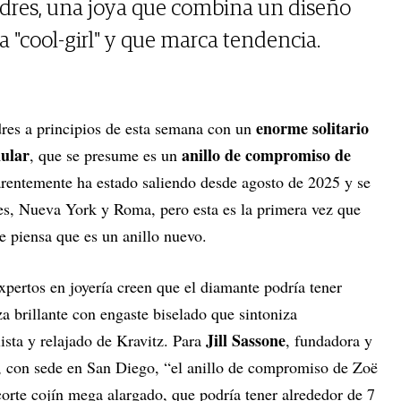
ondres, una joya que combina un diseño
a "cool-girl" y que marca tendencia.
enorme solitario
dres a principios de esta semana con un
nular
anillo de compromiso de
, que se presume es un
arentemente ha estado saliendo desde agosto de 2025 y se
es, Nueva York y Roma, pero esta es la primera vez que
se piensa que es un anillo nuevo.
expertos en joyería creen que el diamante podría tener
za brillante con engaste biselado que sintoniza
Jill Sassone
ista y relajado de Kravitz. Para
, fundadora y
, con sede en San Diego, “el anillo de compromiso de Zoë
orte cojín mega alargado, que podría tener alrededor de 7