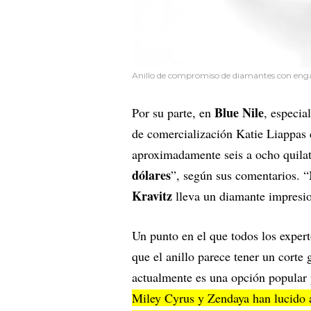
Anillo de compromiso de diamantes con engas
Blue Nile
Por su parte, en
, especia
de comercialización Katie Liappas c
aproximadamente seis a ocho quila
dólares
”, según sus comentarios. 
Kravitz
lleva un diamante impresio
Un punto en el que todos los exper
que el anillo parece tener un corte 
actualmente es una opción popular 
Miley Cyrus y Zendaya han lucido a