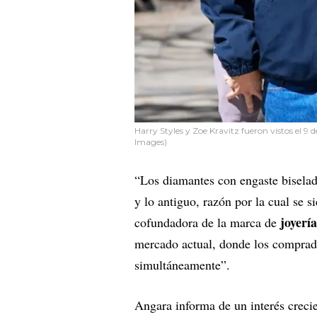
Harry Styles y Zoe Kravitz fueron vistos el 
Images)
“Los diamantes con engaste biselado
y lo antiguo, razón por la cual se 
joyerí
cofundadora de la marca de
mercado actual, donde los comprado
simultáneamente”.
Angara informa de un interés creci