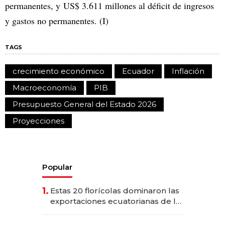
permanentes, y US$ 3.611 millones al déficit de ingresos
y gastos no permanentes. (I)
TAGS
crecimiento económico
Ecuador
Inflación
Macroeconomía
PIB
Presupuesto General del Estado 2026
Proyecciones
Popular
1.
Estas 20 florícolas dominaron las
exportaciones ecuatorianas de la
industria en 2025