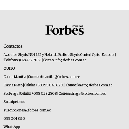
Contactos
Av. de los Shyris N34-152 y Holanda Edificio Shyris Center | Quito, Ecuador
|
Teléfono:
(02) 452 7863
| Correo:
info@forbes.com.ec
QUITO
Carlos Mantilla
| Correo:
cfmantilla@forbes.com.ec
Karina Nieto
| Celular:
+593 99 045 6281
| Correo:
knieto@forbes.com.ec
Sol Fraga
| Celular:
+098 023 2808
| Correo:
sfraga@forbes.com.ec
Suscripciones
suscripciones@forbes.com.ec
099 001 8110
WhatsApp