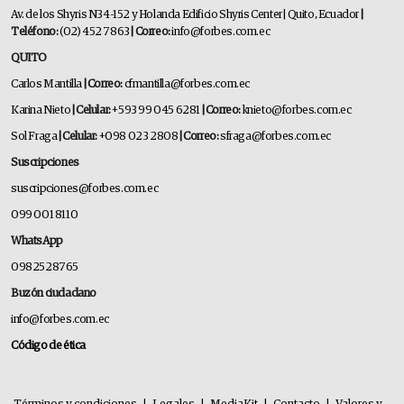
Av. de los Shyris N34-152 y Holanda Edificio Shyris Center | Quito, Ecuador
|
Teléfono:
(02) 452 7863
| Correo:
info@forbes.com.ec
QUITO
Carlos Mantilla
| Correo:
cfmantilla@forbes.com.ec
Karina Nieto
| Celular:
+593 99 045 6281
| Correo:
knieto@forbes.com.ec
Sol Fraga
| Celular:
+098 023 2808
| Correo:
sfraga@forbes.com.ec
Suscripciones
suscripciones@forbes.com.ec
099 001 8110
WhatsApp
0982528765
Buzón ciudadano
info@forbes.com.ec
Código de ética