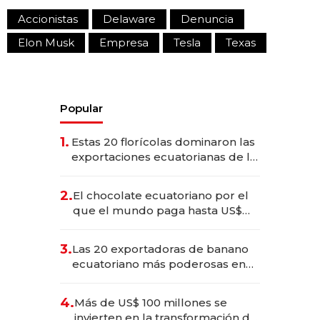
Accionistas
Delaware
Denuncia
Elon Musk
Empresa
Tesla
Texas
Popular
1.
Estas 20 florícolas dominaron las
exportaciones ecuatorianas de la
industria en 2025
2.
El chocolate ecuatoriano por el
que el mundo paga hasta US$
490 por barra
3.
Las 20 exportadoras de banano
ecuatoriano más poderosas en
2025
4.
Más de US$ 100 millones se
invierten en la transformación de