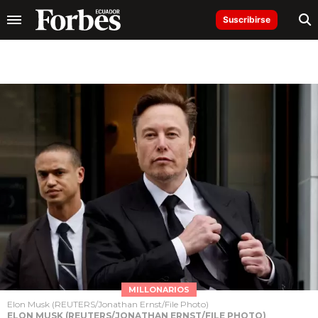
Suscribirse
MILLONARIOS
Elon Musk (REUTERS/Jonathan Ernst/File Photo)
ELON MUSK (REUTERS/JONATHAN ERNST/FILE PHOTO)