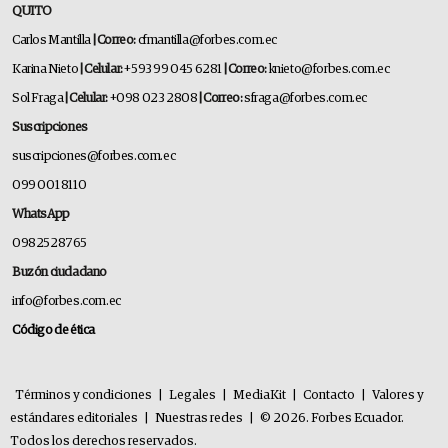
QUITO
Carlos Mantilla
| Correo:
cfmantilla@forbes.com.ec
Karina Nieto
| Celular:
+593 99 045 6281
| Correo:
knieto@forbes.com.ec
Sol Fraga
| Celular:
+098 023 2808
| Correo:
sfraga@forbes.com.ec
Suscripciones
suscripciones@forbes.com.ec
099 001 8110
WhatsApp
0982528765
Buzón ciudadano
info@forbes.com.ec
Código de ética
Términos y condiciones
|
Legales
|
MediaKit
|
Contacto
|
Valores y
estándares editoriales
|
Nuestras redes
|
© 2026. Forbes Ecuador.
Todos los derechos reservados.