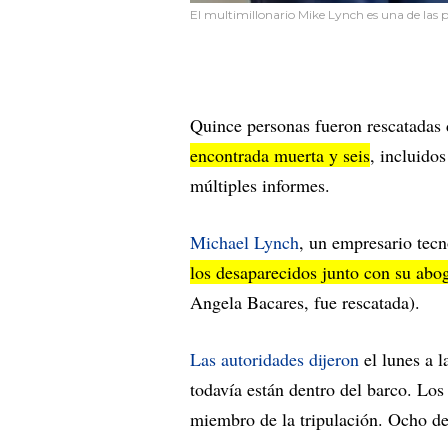
El multimillonario Mike Lynch es una de las 
Quince personas fueron rescatadas 
encontrada muerta y seis
, incluido
múltiples informes.
Michael Lynch
, un empresario tecn
los desaparecidos junto con su abo
Angela Bacares, fue rescatada).
Las autoridades dijeron
el lunes a 
todavía están dentro del barco. Lo
miembro de la tripulación. Ocho de