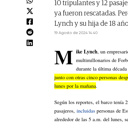
10 tripulantes y 12 pasaj
ya fueron rescatadas. Per
Lynch y su hija de 18 año
19 Agosto de 2024 14.40
M
ike Lynch
, un empresari
multimillonarios de For
durante la última década
junto con otras cinco personas desp
lunes por la mañana
.
Según los reportes, el barco tenía 2
pasajeros,
incluidas
personas de Es
alrededor de las 5 a.m. del lunes, s