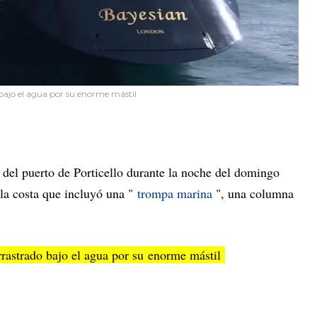
bajo el agua por su enorme mástil
 del puerto de Porticello durante la noche del domingo
la costa que incluyó una "
trompa marina
", una columna
rrastrado bajo el agua por su enorme mástil