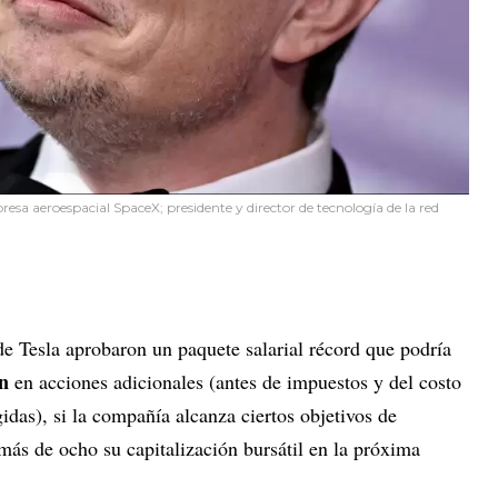
presa aeroespacial SpaceX; presidente y director de tecnología de la red
de Tesla aprobaron un paquete salarial récord que podría
ón
en acciones adicionales (antes de impuestos y del costo
idas), si la compañía alcanza ciertos objetivos de
más de ocho su capitalización bursátil en la próxima