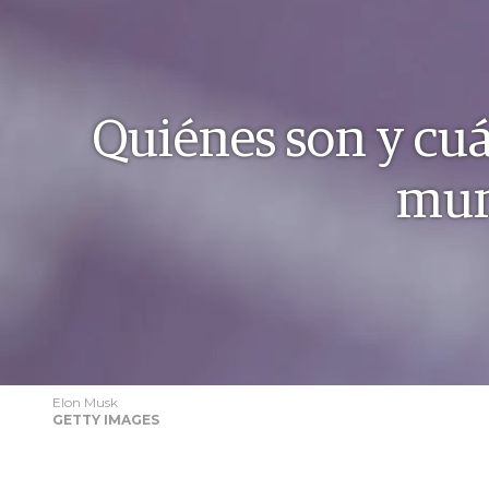
Quiénes son y cuá
mun
Elon Musk
GETTY IMAGES