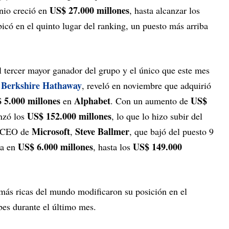
US$ 27.000 millones
onio creció en
, hasta alcanzar los
bicó en el quinto lugar del ranking, un puesto más arriba
l tercer mayor ganador del grupo y el único que este mes
Berkshire Hathaway
,
, reveló en noviembre que adquirió
 5.000 millones
Alphabet
US$
en
. Con un aumento de
US$ 152.000 millones
anzó los
, lo que lo hizo subir del
Microsoft
Steve Ballmer
ex CEO de
,
, que bajó del puesto 9
US$ 6.000 millones
US$ 149.000
ra en
, hasta los
s más ricas del mundo modificaron su posición en el
bes durante el último mes.