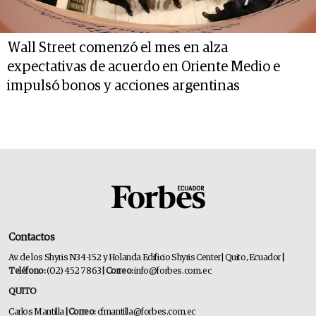
Wall Street comenzó el mes en alza
expectativas de acuerdo en Oriente Medio e
impulsó bonos y acciones argentinas
Contactos
Av. de los Shyris N34-152 y Holanda Edificio Shyris Center | Quito, Ecuador
|
Teléfono:
(02) 452 7863
| Correo:
info@forbes.com.ec
QUITO
Carlos Mantilla
| Correo:
cfmantilla@forbes.com.ec