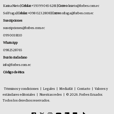
Karina Nieto
| Celular:
+593 99 045 6281
| Correo:
knieto@forbes.com.ec
Sol Fraga
| Celular:
+098 023 2808
| Correo:
sfraga@forbes.com.ec
Suscripciones
suscripciones@forbes.com.ec
099 001 8110
WhatsApp
0982528765
Buzón ciudadano
info@forbes.com.ec
Código de ética
Términos y condiciones
|
Legales
|
MediaKit
|
Contacto
|
Valores y
estándares editoriales
|
Nuestras redes
|
© 2026. Forbes Ecuador.
Todos los derechos reservados.