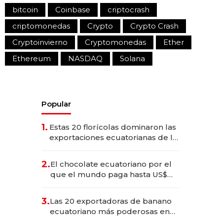
bitcoin
Coinbase
criptocrash
criptomonedas
Crypto
Crypto Crash
Cryptoinvierno
Cryptomonedas
Ether
Ethereum
NASDAQ
Solana
Popular
1.
Estas 20 florícolas dominaron las
exportaciones ecuatorianas de la
industria en 2025
2.
El chocolate ecuatoriano por el
que el mundo paga hasta US$
490 por barra
3.
Las 20 exportadoras de banano
ecuatoriano más poderosas en