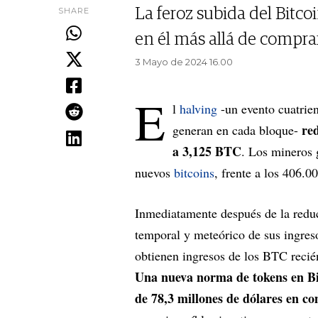
SHARE
La feroz subida del Bitco
en él más allá de compra
3 Mayo de 2024 16.00
E
l
halving
-un evento cuatrien
re
generan en cada bloque-
a 3,125 BTC
. Los mineros 
nuevos
bitcoins
, frente a los 406.0
Inmediatamente después de la reduc
temporal y meteórico de sus ingreso
obtienen ingresos de los BTC recién
Una nueva norma de tokens en Bi
de 78,3 millones de dólares en co