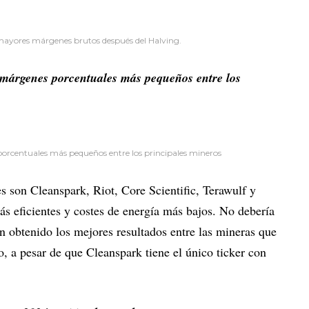
s mayores márgenes brutos después del Halving.
 márgenes porcentuales más pequeños entre los
orcentuales más pequeños entre los principales mineros
son Cleanspark, Riot, Core Scientific, Terawulf y
ás eficientes y costes de energía más bajos. No debería
n obtenido los mejores resultados entre las mineras que
o, a pesar de que Cleanspark tiene el único ticker con