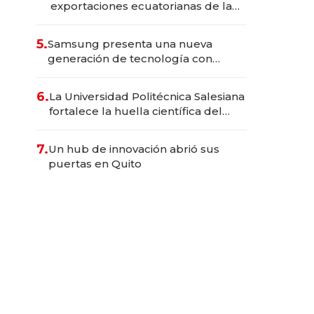
exportaciones ecuatorianas de la
industria en 2025
5.
Samsung presenta una nueva
generación de tecnología con
Inteligencia Artificial integrada
6.
La Universidad Politécnica Salesiana
fortalece la huella científica del
Ecuador
7.
Un hub de innovación abrió sus
puertas en Quito