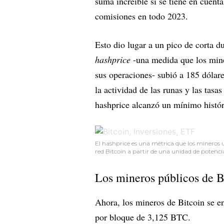
suma increíble si se tiene en cuent
comisiones en todo 2023.
Esto dio lugar a un pico de corta du
hashprice
-una medida que los miner
sus operaciones- subió a 185 dólare
la actividad de las runas y las tas
hashprice alcanzó un mínimo histór
El hashprice es una métrica que los mineros 
red Bitcoin a partir de una unidad de potenci
Los mineros públicos de B
Ahora, los mineros de Bitcoin se en
por bloque de 3,125 BTC.