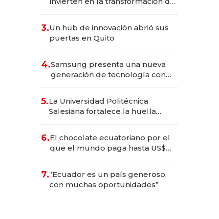
invierten en la transformación de
Solca
3.
Un hub de innovación abrió sus
puertas en Quito
4.
Samsung presenta una nueva
generación de tecnología con
Inteligencia Artificial integrada
5.
La Universidad Politécnica
Salesiana fortalece la huella
científica del Ecuador
6.
El chocolate ecuatoriano por el
que el mundo paga hasta US$
490 por barra
7.
“Ecuador es un país generoso,
con muchas oportunidades”