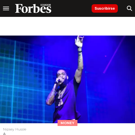
Suscribirse
MONEY
Nipsey Hussle
A