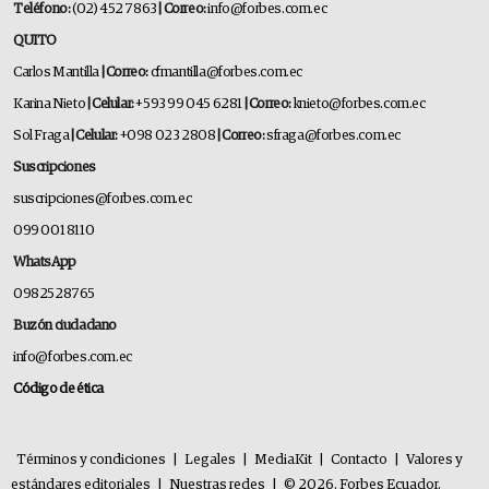
Teléfono:
(02) 452 7863
| Correo:
info@forbes.com.ec
QUITO
Carlos Mantilla
| Correo:
cfmantilla@forbes.com.ec
Karina Nieto
| Celular:
+593 99 045 6281
| Correo:
knieto@forbes.com.ec
Sol Fraga
| Celular:
+098 023 2808
| Correo:
sfraga@forbes.com.ec
Suscripciones
suscripciones@forbes.com.ec
099 001 8110
WhatsApp
0982528765
Buzón ciudadano
info@forbes.com.ec
Código de ética
Términos y condiciones
|
Legales
|
MediaKit
|
Contacto
|
Valores y
estándares editoriales
|
Nuestras redes
|
© 2026. Forbes Ecuador.