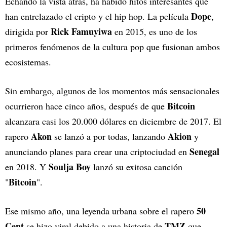
Echando la vista atrás, ha habido hitos interesantes que
Dope
han entrelazado el cripto y el hip hop. La película
,
Rick
Famuyiwa
dirigida por
en 2015, es uno de los
primeros fenómenos de la cultura pop que fusionan ambos
ecosistemas.
Sin embargo, algunos de los momentos más sensacionales
Bitcoin
ocurrieron hace cinco años, después de que
alcanzara casi los 20.000 dólares en diciembre de 2017. El
Akon
Akion
rapero
se lanzó a por todas, lanzando
y
Senegal
anunciando planes para crear una criptociudad en
Soulja Boy
en 2018. Y
lanzó su exitosa canción
Bitcoin
"
".
50
Ese mismo año, una leyenda urbana sobre el rapero
Cent
TMZ
se hizo viral debido a una historia de
que